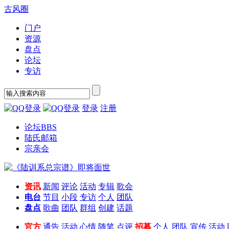
古风圈
门户
资源
盘点
论坛
专访
登录
注册
论坛
BBS
陆氏邮箱
宗亲会
资讯
新闻
评论
活动
专辑
歌会
电台
节目
小段
专访
个人
团队
盘点
歌曲
团队
群组
创建
话题
官方
通告
活动
心情
随笔
点评
招募
个人
团队
宣传
活动