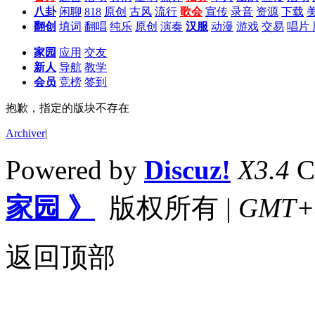
八卦
闲聊
818
原创
古风
流行
歌会
宣传
录音
资源
下载
翻创
填词
翻唱
纯乐
原创
演奏
汉服
动漫
游戏
交易
唱片
家园
应用
交友
新人
导航
教学
会员
竞榜
签到
抱歉，指定的版块不存在
Archiver
|
Powered by
Discuz!
X3.4
C
家园 》
版权所有
|
GMT+8,
返回顶部