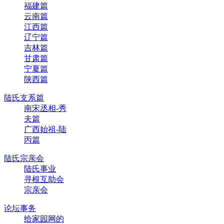
福建篇
云南篇
江西篇
辽宁篇
吉林篇
甘肃篇
宁夏篇
陕西篇
陆氏支系篇
南宋丞相-秀
夫篇
广西始祖-陆
丙篇
陆氏宗亲会
陆氏事业
寻根互助会
宗亲会
论坛事务
给家园网的