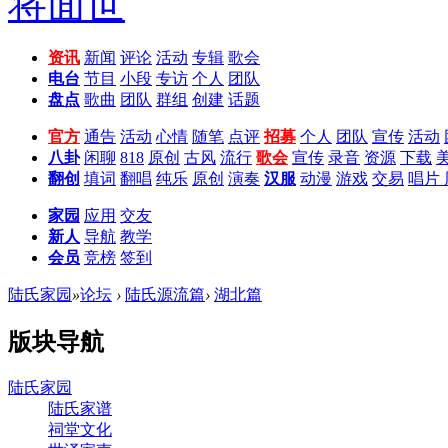
资讯
新闻
评论
活动
专辑
歌会
电台
节目
小段
专访
个人
团队
盘点
歌曲
团队
群组
创建
话题
官方
通告
活动
心情
随笔
点评
招募
个人
团队
宣传
活动
八卦
闲聊
818
原创
古风
流行
歌会
宣传
录音
资源
下载
翻创
填词
翻唱
纯乐
原创
演奏
汉服
动漫
游戏
交易
唱片
家园
应用
交友
新人
导航
教学
会员
竞榜
签到
陆氏家园
»
论坛
›
陆氏源流篇
›
湖北篇
版块导航
陆氏家园
陆氏家谱
祠堂文化