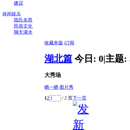
建议
休闲娱乐
陆氏名胜
民俗文化
聊天灌水
收藏本版
|
订阅
湖北篇
今日:
0
|
主题:
大秀场
晒一晒
图片秀
1
2
/ 2 页
下一页