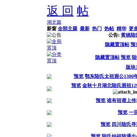
返 回
湖北篇
新窗
全部主题
最新
热门
热帖
精华
更
公告:
黄姚陆
隐藏置顶帖
预
隐藏置顶帖
预览
陆
版块
预览
鄂东陆氏太祖迥公130
预览
金秋十月湖北陆氏迥祖12
预览
谁有祖谱上传
预览
一
预览
四川陆氏寻
预览
陆氏始祖陆通出