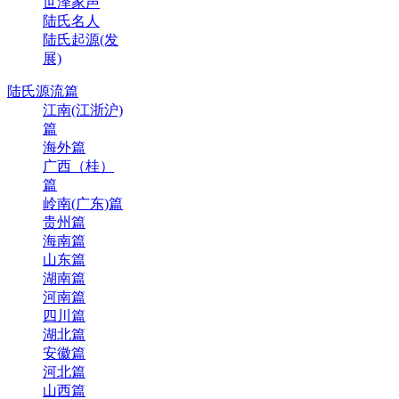
世泽家声
陆氏名人
陆氏起源(发
展)
陆氏源流篇
江南(江浙沪)
篇
海外篇
广西（桂）
篇
岭南(广东)篇
贵州篇
海南篇
山东篇
湖南篇
河南篇
四川篇
湖北篇
安徽篇
河北篇
山西篇