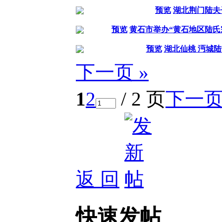
预览
湖北荆门陆夫
预览
黄石市举办“黄石地区陆氏
预览
湖北仙桃 沔城
下一页 »
1
2
/ 2 页
下一
返 回
快速发帖