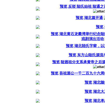
预览
反驳 陆氏始祖 陆通之
预览
湖北篇开通
预览
预览
湖北黄石龙衢湾举行纪念陆
戏剧演出活动
预览
湖北陸氏字辈，以
预览
东方山陆氏源流
预览
陆迥祖分支系承黄帝之后源
预览
吾祖迥公一千二百九十六周
预览
湖北随
预览
湖北大
预览
湖北孝