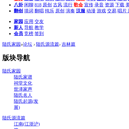
八卦
闲聊
818
原创
古风
流行
歌会
宣传
录音
资源
下载
翻创
填词
翻唱
纯乐
原创
演奏
汉服
动漫
游戏
交易
唱片
家园
应用
交友
新人
导航
教学
会员
竞榜
签到
陆氏家园
»
论坛
›
陆氏源流篇
›
吉林篇
版块导航
陆氏家园
陆氏家谱
祠堂文化
世泽家声
陆氏名人
陆氏起源(发
展)
陆氏源流篇
江南(江浙沪)