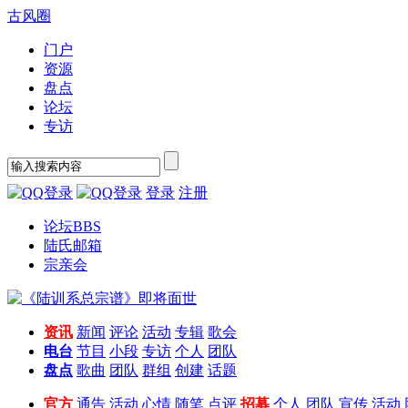
古风圈
门户
资源
盘点
论坛
专访
登录
注册
论坛
BBS
陆氏邮箱
宗亲会
资讯
新闻
评论
活动
专辑
歌会
电台
节目
小段
专访
个人
团队
盘点
歌曲
团队
群组
创建
话题
官方
通告
活动
心情
随笔
点评
招募
个人
团队
宣传
活动