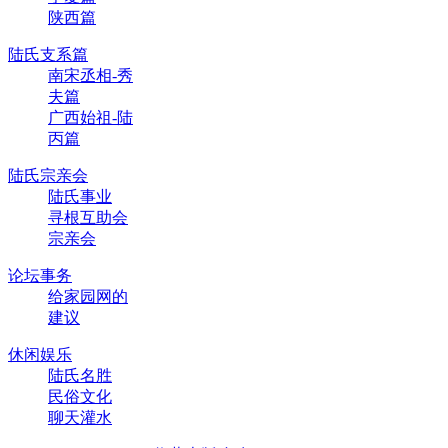
陕西篇
陆氏支系篇
南宋丞相-秀
夫篇
广西始祖-陆
丙篇
陆氏宗亲会
陆氏事业
寻根互助会
宗亲会
论坛事务
给家园网的
建议
休闲娱乐
陆氏名胜
民俗文化
聊天灌水