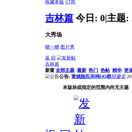
收藏本版
|
订阅
吉林篇
今日:
0
|
主题:
大秀场
晒一晒
图片秀
返 回
吉林篇
新窗
全部主题
最新
热门
热帖
精华
更
公告:
黄姚陆氏宗祠QQ群
陸慶棠
20
本版块或指定的范围内尚无主题