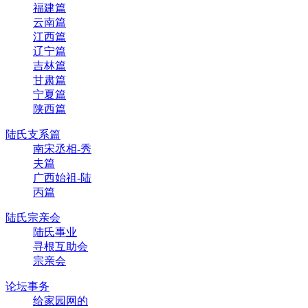
福建篇
云南篇
江西篇
辽宁篇
吉林篇
甘肃篇
宁夏篇
陕西篇
陆氏支系篇
南宋丞相-秀
夫篇
广西始祖-陆
丙篇
陆氏宗亲会
陆氏事业
寻根互助会
宗亲会
论坛事务
给家园网的