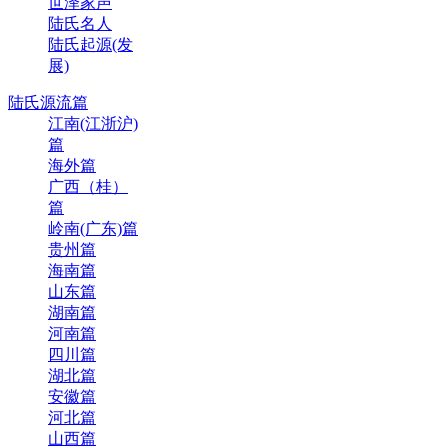
世泽家声
陆氏名人
陆氏起源(发
展)
陆氏源流篇
江南(江浙沪)
篇
海外篇
广西（桂）
篇
岭南(广东)篇
贵州篇
海南篇
山东篇
湖南篇
河南篇
四川篇
湖北篇
安徽篇
河北篇
山西篇