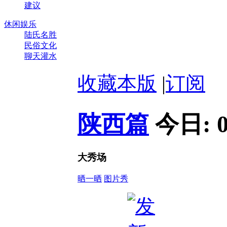
建议
休闲娱乐
陆氏名胜
民俗文化
聊天灌水
收藏本版
|
订阅
陕西篇
今日:
大秀场
晒一晒
图片秀