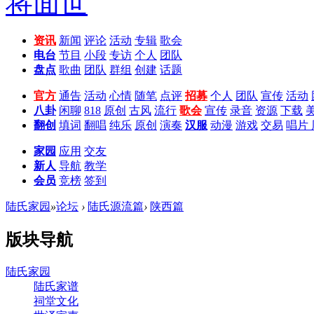
资讯
新闻
评论
活动
专辑
歌会
电台
节目
小段
专访
个人
团队
盘点
歌曲
团队
群组
创建
话题
官方
通告
活动
心情
随笔
点评
招募
个人
团队
宣传
活动
八卦
闲聊
818
原创
古风
流行
歌会
宣传
录音
资源
下载
翻创
填词
翻唱
纯乐
原创
演奏
汉服
动漫
游戏
交易
唱片
家园
应用
交友
新人
导航
教学
会员
竞榜
签到
陆氏家园
»
论坛
›
陆氏源流篇
›
陕西篇
版块导航
陆氏家园
陆氏家谱
祠堂文化