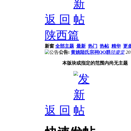
返 回
陕西篇
新窗
全部主题
最新
热门
热帖
精华
更
公告:
黄姚陆氏宗祠QQ群
陸慶棠
20
本版块或指定的范围内尚无主题
返 回