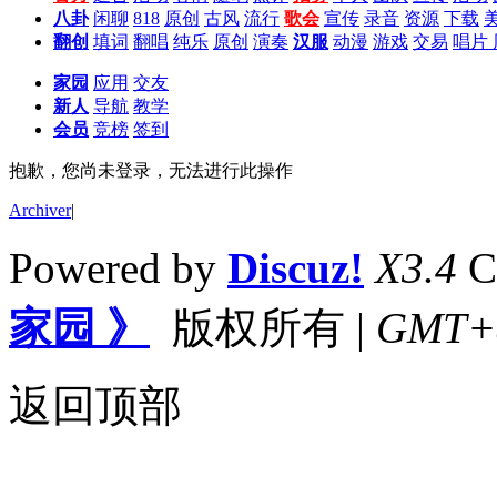
八卦
闲聊
818
原创
古风
流行
歌会
宣传
录音
资源
下载
翻创
填词
翻唱
纯乐
原创
演奏
汉服
动漫
游戏
交易
唱片
家园
应用
交友
新人
导航
教学
会员
竞榜
签到
抱歉，您尚未登录，无法进行此操作
Archiver
|
Powered by
Discuz!
X3.4
C
家园 》
版权所有
|
GMT+8,
返回顶部