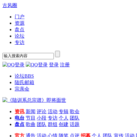
古风圈
门户
资源
盘点
论坛
专访
登录
注册
论坛
BBS
陆氏邮箱
宗亲会
资讯
新闻
评论
活动
专辑
歌会
电台
节目
小段
专访
个人
团队
盘点
歌曲
团队
群组
创建
话题
官方
通告
活动
心情
随笔
点评
招募
个人
团队
宣传
活动