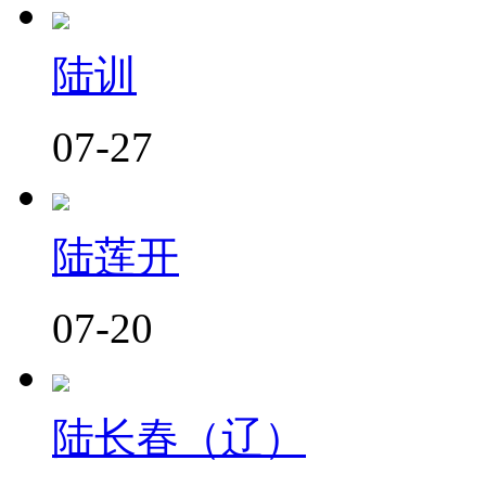
陆训
07-27
陆莲开
07-20
陆长春（辽）