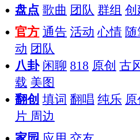
盘点
歌曲
团队
群组
创
官方
通告
活动
心情
随
动
团队
八卦
闲聊
818
原创
古
载
美图
翻创
填词
翻唱
纯乐
原
片
周边
家园
应用
交友