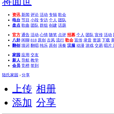
资讯
新闻
评论
活动
专辑
歌会
电台
节目
小段
专访
个人
团队
盘点
歌曲
团队
群组
创建
话题
官方
通告
活动
心情
随笔
点评
招募
个人
团队
宣传
活动
八卦
闲聊
818
原创
古风
流行
歌会
宣传
录音
资源
下载
翻创
填词
翻唱
纯乐
原创
演奏
汉服
动漫
游戏
交易
唱片
家园
应用
交友
新人
导航
教学
会员
竞榜
签到
陆氏家园
›
分享
上传
相册
添加
分享