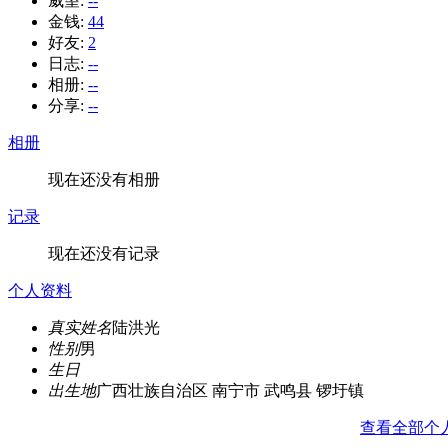
威望:
--
金钱:
44
好友:
2
日志:
--
相册:
--
分享:
--
相册
现在还没有相册
记录
现在还没有记录
个人资料
真实姓名
陆洪光
性别
男
生日
出生地
广西壮族自治区 南宁市 武鸣县 锣圩镇
查看全部个