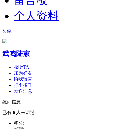
留言板
个人资料
头像
武鸣陆家
收听TA
加为好友
给我留言
打个招呼
发送消息
统计信息
已有
6
人来访过
积分:
--