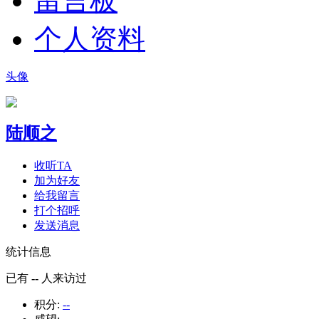
留言板
个人资料
头像
陆顺之
收听TA
加为好友
给我留言
打个招呼
发送消息
统计信息
已有
--
人来访过
积分:
--