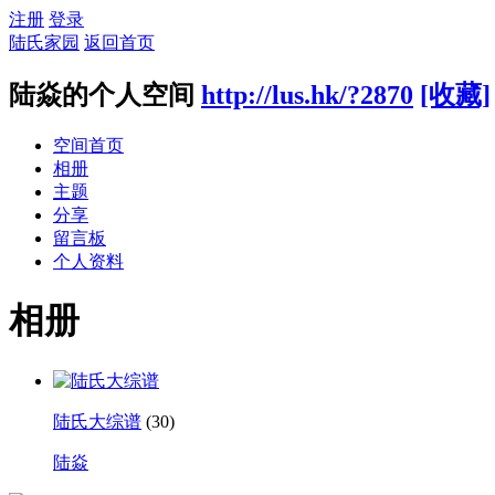
注册
登录
陆氏家园
返回首页
陆焱的个人空间
http://lus.hk/?2870
[收藏]
空间首页
相册
主题
分享
留言板
个人资料
相册
陆氏大综谱
(30)
陆焱