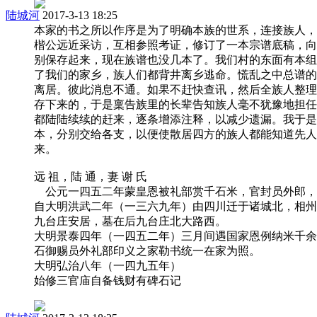
陆城河
2017-3-13 18:25
本家的书之所以作序是为了明确本族的世系，连接族人，
楷公远近采访，互相参照考证，修订了一本宗谱底稿，向
别保存起来，现在族谱也没几本了。我们村的东面有本组
了我们的家乡，族人们都背井离乡逃命。慌乱之中总谱的
离居。彼此消息不通。如果不赶快查讯，然后全族人整理
存下来的，于是稟告族里的长辈告知族人毫不犹豫地担任
都陆陆续续的赶来，逐条增添注释，以减少遗漏。我于是
本，分别交给各支，以便使散居四方的族人都能知道先人
来。
远 祖，陆 通，妻 谢 氏
公元一四五二年蒙皇恩被礼部赏千石米，官封员外郎，
自大明洪武二年（一三六九年）由四川迁于诸城北，相州
九台庄安居，墓在后九台庄北大路西。
大明景泰四年（一四五二年）三月间遇国家恩例纳米千余
石御赐员外礼部印义之家勒书统一在家为照。
大明弘治八年（一四九五年）
始修三官庙自备钱财有碑石记