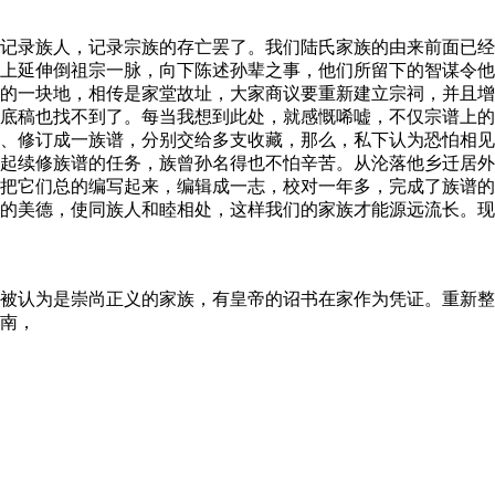
记录族人，记录宗族的存亡罢了。我们陆氏家族的由来前面已经
上延伸倒祖宗一脉，向下陈述孙辈之事，他们所留下的智谋令他
的一块地，相传是家堂故址，大家商议要重新建立宗祠，并且增
底稿也找不到了。每当我想到此处，就感慨唏嘘，不仅宗谱上的
、修订成一族谱，分别交给多支收藏，那么，私下认为恐怕相见
起续修族谱的任务，族曾孙名得也不怕辛苦。从沦落他乡迁居外
把它们总的编写起来，编辑成一志，校对一年多，完成了族谱的
的美德，使同族人和睦相处，这样我们的家族才能源远流长。现
被认为是崇尚正义的家族，有皇帝的诏书在家作为凭证。重新整
南，