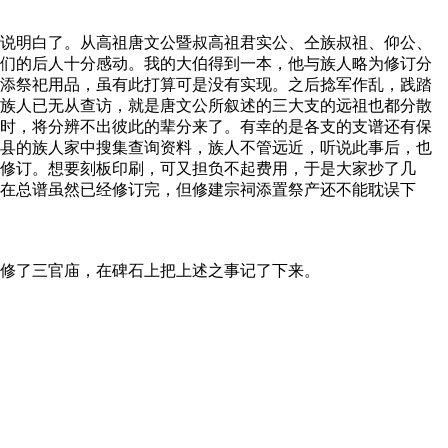
说明白了。从高祖唐文公暨叔高祖君实公、仝族叔祖、仰公、
们的后人十分感动。我的大伯得到一本，他与族人略为修订分
添祭祀用品，虽有此打算可是没有实现。之后捻军作乱，践踏
族人已无从查访，就是唐文公所叙述的三大支的远祖也都分散
时，将分辨不出彼此的辈分来了。有幸的是各支的支谱还有保
县的族人家中搜集查询资料，族人不管远近，听说此事后，也
修订。想要刻板印刷，可又担负不起费用，于是大家抄了几
在总谱虽然已经修订完，但修建宗祠添置祭产还不能耽误下
修了三官庙，在碑石上把上述之事记了下来。