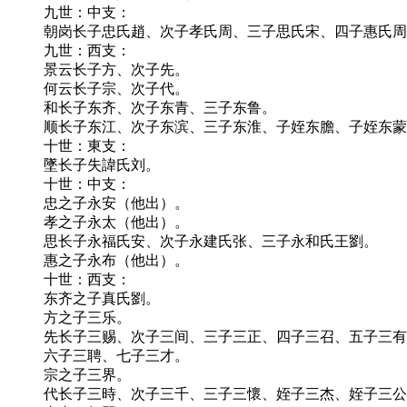
九世：中支：
朝岗长子忠氏趙、次子孝氏周、三子思氏宋、四子惠氏周
九世：西支：
景云长子方、次子先。
何云长子宗、次子代。
和长子东齐、次子东青、三子东鲁。
顺长子东江、次子东滨、三子东淮、子姪东膽、子姪东蒙
十世：東支：
墜长子失諱氏刘。
十世：中支：
忠之子永安（他出）。
孝之子永太（他出）。
思长子永福氏安、次子永建氏张、三子永和氏王劉。
惠之子永布（他出）。
十世：西支：
东齐之子真氏劉。
方之子三乐。
先长子三赐、次子三间、三子三正、四子三召、五子三有
六子三聘、七子三才。
宗之子三界。
代长子三時、次子三千、三子三懷、姪子三杰、姪子三公