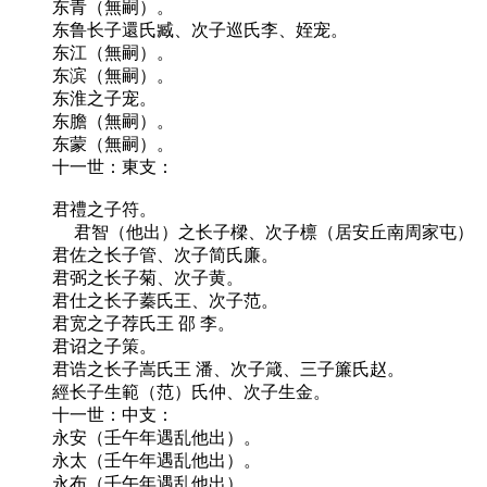
东青（無嗣）。
东鲁长子還氏臧、次子巡氏李、姪宠。
东江（無嗣）。
东滨（無嗣）。
东淮之子宠。
东膽（無嗣）。
东蒙（無嗣）。
十一世：東支：
君禮之子符。
君智（他出）之长子樑、次子檩（居安丘南周家屯）
君佐之长子管、次子简氏廉。
君弼之长子菊、次子黄。
君仕之长子蓁氏王、次子范。
君宽之子荐氏王 邵 李。
君诏之子策。
君诰之长子嵩氏王 潘、次子箴、三子簾氏赵。
經长子生範（范）氏仲、次子生金。
十一世：中支：
永安（壬午年遇乱他出）。
永太（壬午年遇乱他出）。
永布（壬午年遇乱他出）。