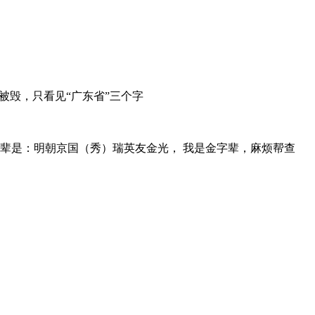
被毁，只看见“广东省”三个字
字辈是：明朝京国（秀）瑞英友金光， 我是金字辈，麻烦帮查