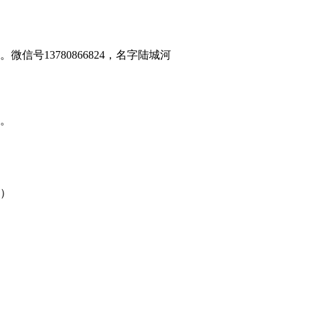
号13780866824，名字陆城河
。
）