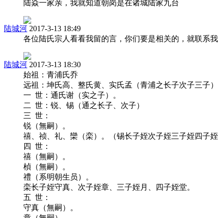
陆焱一家亲，我就知道朝岗是在诸城陆家九台
陆城河
2017-3-13 18:49
各位陆氏宗人看看我留的言，你们要是相关的，就联系我。微信
陆城河
2017-3-13 18:30
始祖：青浦氏乔
远祖：坤氏高、整氏黄、实氏孟（青浦之长子次子三子）
一 世：通氏谢（实之子）。
二 世：锐、锡（通之长子、次子）
三 世：
锐（無嗣）。
禧、祯、礼、欒（栾）。（锡长子姪次子姪三子姪四子姪
四 世：
禧（無嗣）。
楨（無嗣）。
禮（系明朝生员）。
栾长子姪守真、次子姪章、三子姪月、四子姪堂。
五 世：
守真（無嗣）。
章（無嗣）。