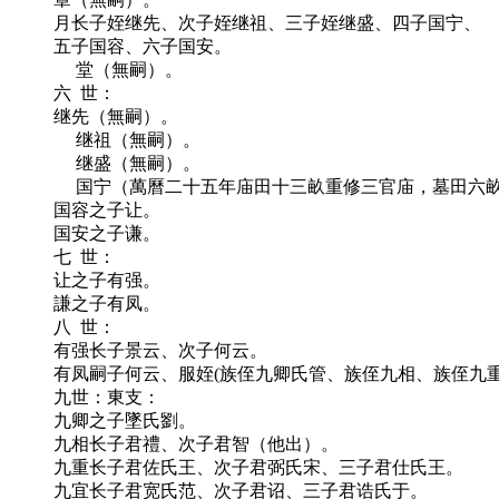
月长子姪继先、次子姪继祖、三子姪继盛、四子国宁、
五子国容、六子国安。
堂（無嗣）。
六 世：
继先（無嗣）。
继祖（無嗣）。
继盛（無嗣）。
国宁（萬曆二十五年庙田十三畝重修三官庙，墓田六
国容之子让。
国安之子谦。
七 世：
让之子有强。
謙之子有凤。
八 世：
有强长子景云、次子何云。
有凤嗣子何云、服姪(族侄九卿氏管、族侄九相、族侄九
九世：東支：
九卿之子墜氏劉。
九相长子君禮、次子君智（他出）。
九重长子君佐氏王、次子君弼氏宋、三子君仕氏王。
九宜长子君宽氏范、次子君诏、三子君诰氏于。