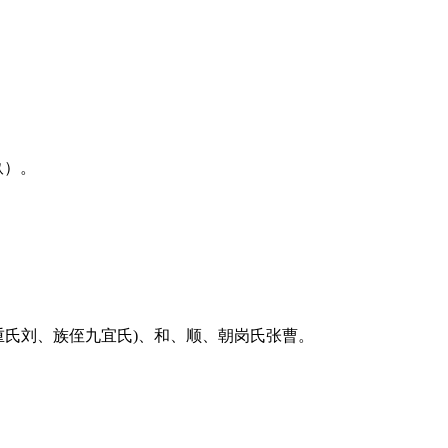
畝）。
重氏刘、族侄九宜氏)、和、顺、朝岗氏张曹。