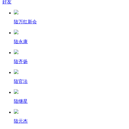
好友
陆万红新会
陆永康
陆齐扬
陆官法
陆继星
陆元杰