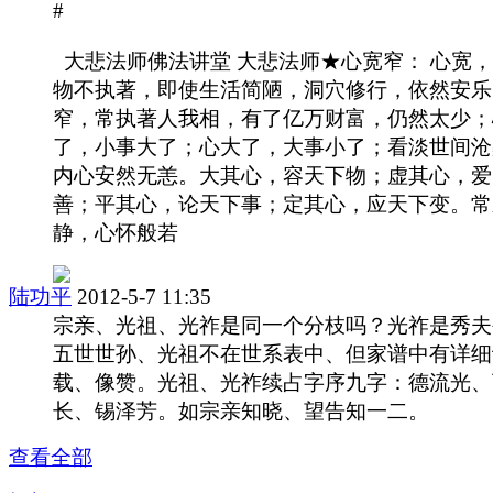
#
大悲法师佛法讲堂 大悲法师★心宽窄： 心宽
物不执著，即使生活简陋，洞穴修行，依然安乐
窄，常执著人我相，有了亿万财富，仍然太少；
了，小事大了；心大了，大事小了；看淡世间沧
内心安然无恙。大其心，容天下物；虚其心，爱
善；平其心，论天下事；定其心，应天下变。常
静，心怀般若
陆功平
2012-5-7 11:35
宗亲、光祖、光祚是同一个分枝吗？光祚是秀夫
五世世孙、光祖不在世系表中、但家谱中有详细
载、像赞。光祖、光祚续占字序九字：德流光、
长、锡泽芳。如宗亲知晓、望告知一二。
查看全部