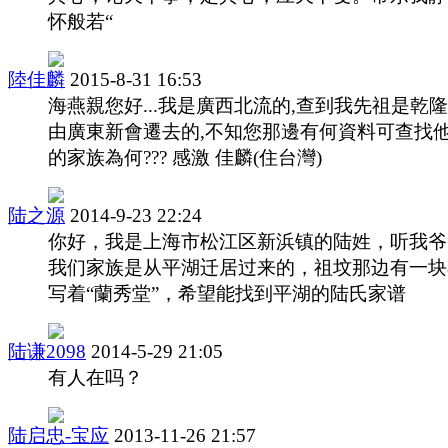
怀般若“
陸佳麟
2015-8-31 16:53
海燕親您好...我是廣西北流的,查到我先祖是乾
由廣東新會遷去的,不知您那邊有何資料可查找
的家族為何??? 感激 佳麟(住台灣)
陆之源
2014-9-23 22:24
你好，我是上海市松江区新浜镇的陆姓，听我爷
我们家族是从平湖迁居过来的，祖坟那边有一块
写着“蘭秀堂”，希望能找到平湖的陆氏家谱
陆谦2098
2014-5-29 21:05
有人在吗？
陆启忠-宝应
2013-11-26 21:57