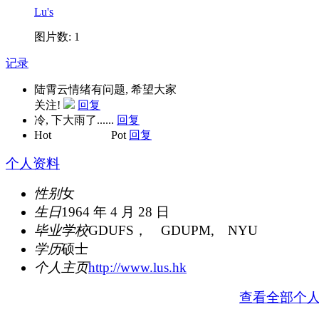
Lu's
图片数: 1
记录
陆霄云情绪有问题, 希望大家
关注!
回复
冷, 下大雨了......
回复
Hot Pot
回复
个人资料
性别
女
生日
1964 年 4 月 28 日
毕业学校
GDUFS， GDUPM, NYU
学历
硕士
个人主页
http://www.lus.hk
查看全部个