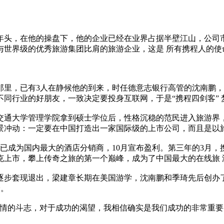
头，在他的操盘下，他的企业已经在业界占据半壁江山，公司市值超
与世界级的优秀旅游集团比肩的旅游企业，这是 所有携程人的使
厅。那里，已有3人在静候他的到来，时任德意志银行高管的沈南鹏
同行业的好朋友，一致决定要投身互联网，于是“携程四剑客” 
海交通大学管理学院拿到硕士学位后，性格沉稳的范民进入旅游界
景冲动：一定要在中国打造出一家国际级的上市公司，而且是以旅
已成为国内最大的酒店分销商，10月宣布盈利。第三年的3月，
达克上市，攀上传奇之旅的第一个巅峰，成为了中国最大的在线旅
逐步套现退出，梁建章长期在美国游学，沈南鹏和季琦先后创办
峰。
激情的斗志，对于成功的渴望，我相信确实是我们成功的非常重要