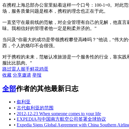
在携程上海总部办公室里贴着这样一个口号：100-1=0。
场，服务质量问题是根本，携程的理念也正在于此。
一直坚守在最前线的范敏，对企业管理有自己的见解，他直言
味。我相信好的管理者他一定是刚柔并济的。”
当问及“你最大的成功是带领携程攀登高峰吗？”他说，“伟大
西，个人的烙印不会很强。
对于携程的未来，范敏认准旅游是一个服务性的行业，靠实践
服比比肌肉。”
路过
雷人
握手
鲜花
鸡蛋
收藏
分享
邀请
举报
全部
作者的其他最新日志
•
叙利亚
•
古代叙利亚的范围
•
2012-12-23 When someone comes to your life
•
EXPEDIA与中国南方航空公司签署全球协议
•
Expedia Signs Global Agreement with China Southern Airlin