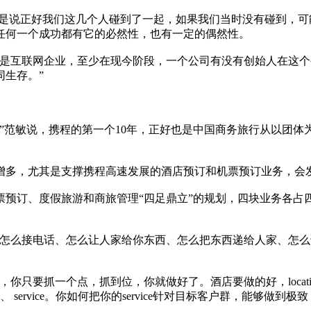
“就是说正好我们这几个人碰到了一起，如果我们当时没有碰到，
任何一个成功都有它的必然性，也有一定的偶然性。
别是互联网企业，至少在现今阶段，一个公司有没有创始人在这
同生存。”
。”范敏说，携程的第一个10年，正好也是中国商务旅行从以团
增多，尤其是支撑携程高速发展的酒店预订和机票预订业务，会发
预订、度假旅游和商旅管理“四足鼎立”的规划，四块业务各占
。
你怎么接电话、怎么让人家给你东西、怎么把东西递给人家、怎
抓一个点，抓到位，你就做好了。酒店要做的好，location、 lo
ce、 service。你如何把你的service针对目标客户群，能够