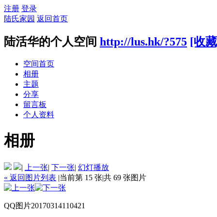
注册
登录
陆氏家园
返回首页
陆活华的个人空间
http://lus.hk/?575
[收藏
空间首页
相册
主题
分享
留言板
个人资料
相册
|
上一张
|
下一张
|
幻灯播放
« 返回图片列表
|
当前第 15 张
|
共 69 张图片
QQ图片20170314110421