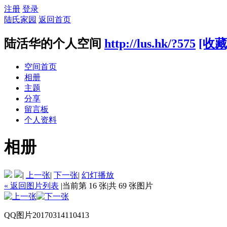
注册
登录
陆氏家园
返回首页
陆活华的个人空间
http://lus.hk/?575
[收藏
空间首页
相册
主题
分享
留言板
个人资料
相册
|
上一张
|
下一张
|
幻灯播放
« 返回图片列表
|
当前第 16 张
|
共 69 张图片
QQ图片20170314110413