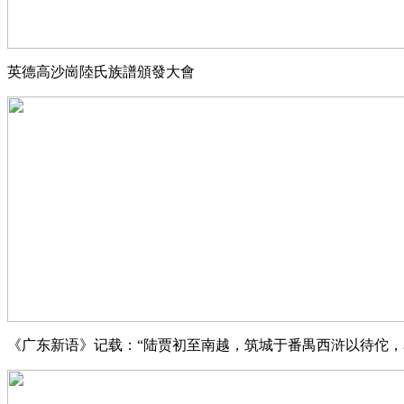
英德高沙崗陸氏族譜頒發大會
《广东新语》记载：“陆贾初至南越，筑城于番禺西浒以待佗