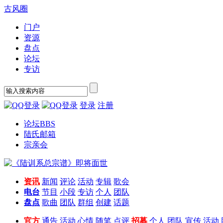
古风圈
门户
资源
盘点
论坛
专访
登录
注册
论坛
BBS
陆氏邮箱
宗亲会
资讯
新闻
评论
活动
专辑
歌会
电台
节目
小段
专访
个人
团队
盘点
歌曲
团队
群组
创建
话题
官方
通告
活动
心情
随笔
点评
招募
个人
团队
宣传
活动