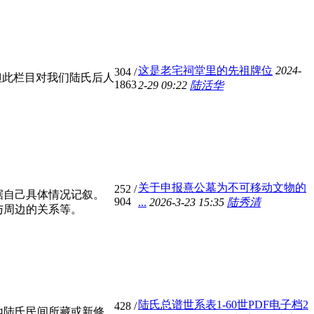
这是老宅祠堂里的先祖牌位
2024-
304
/
但此栏目对我们陆氏后人
1863
2-29 09:22
陆活华
关于申报熹公墓为不可移动文物的
252
/
据自己具体情况记叙。
904
...
2026-3-23 15:35
陆秀清
与周边的关系等。
陆氏总谱世系表1-60世PDF电子档2
428
/
地陆氏民间所藏或新修