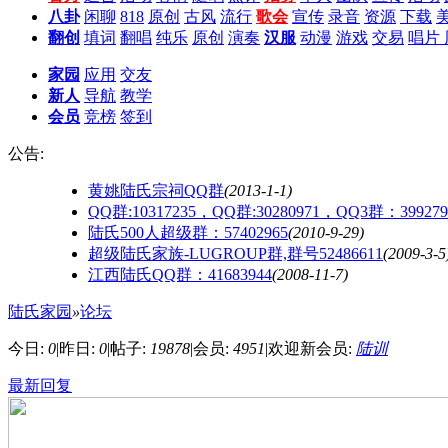
八卦
闲聊
818
原创
古风
流行
歌会
宣传
录音
资源
下载
翻创
填词
翻唱
纯乐
原创
演奏
汉服
动漫
游戏
交易
唱片
家园
应用
交友
新人
导航
教学
会员
竞榜
签到
公告:
黄姚陆氏宗祠QQ群
(2013-1-1)
QQ群:10317235，QQ群:30280971，QQ3群：399279
陆氏500人超级群：57402965
(2010-9-29)
超级陆氏家族-LUGROUP群,群号52486611
(2009-3-5
江西陆氏QQ群：41683944
(2008-11-7)
陆氏家园
»
论坛
今日:
0
|
昨日:
0
|
帖子:
19878
|
会员:
4951
|
欢迎新会员:
陆训
最新回复