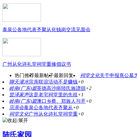
泰泉公各地代表齐聚从化钱岗交流见面会
广州从化诗礼堂祠堂重修倡议书
热门推荐
最新帖子
最新回复
祠堂文化
关于申报熹公墓
聊天灌水
宗亲联谊活动不是赚钱
+0
岭南(广东)篇
英德高沙崗陸氏族譜頒
+2
世泽家声
这是老宅祠堂里的先祖
+1
岭南(广东)篇
澳口乡蔡、郑族人与开
+0
宗亲会
泰泉公各地代表齐聚从
+0
祠堂文化
广州从化诗礼堂祠堂重
+0
陆氏家园