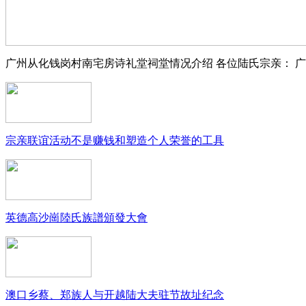
广州从化钱岗村南宅房诗礼堂祠堂情况介绍 各位陆氏宗亲： 
宗亲联谊活动不是赚钱和塑造个人荣誉的工具
英德高沙崗陸氏族譜頒發大會
澳口乡蔡、郑族人与开越陆大夫驻节故址纪念