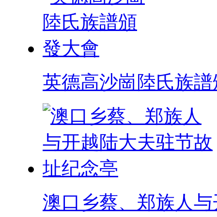
英德高沙崗陸氏族譜
澳口乡蔡、郑族人与