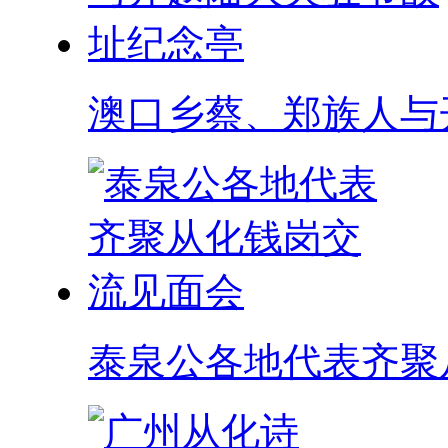
澳口乡蔡、郑族人与
泰泉公各地代表齐聚