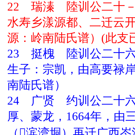
22 瑞溱 陸训公二十
水寿乡漾源都、二迁云
源：岭南陆氏谱）(此支
23 挺槐 陸训公二十
生子：宗凯，由高要禄
南陆氏谱）
24 广贤 约训公二十
厚、蒙龙，1664年，
（滨湾垌）再迁广西岑