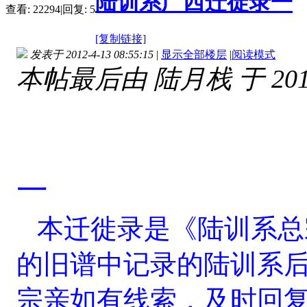
陆训系广西迁徙录一
查看:
22294
|
回复:
5
[复制链接]
发表于 2012-4-13 08:55:15
|
显示全部楼层
|
阅读模式
本帖最后由 陆月栈 于 2013-
一
本迁徙录是《陆训系总
的旧谱中记录的陆训系
宗亲如有线索，及时回