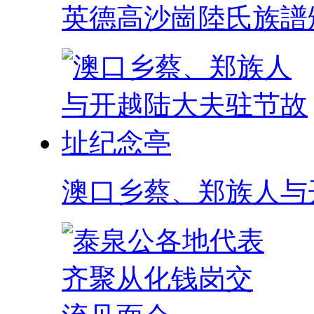
英德高沙崗陸氏族譜
澳口乡蔡、郑族人与