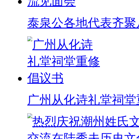
泰泉公各地代表齐聚
广州从化诗礼堂祠堂