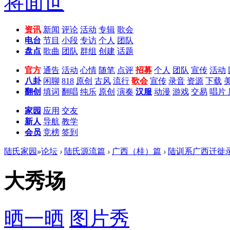
资讯
新闻
评论
活动
专辑
歌会
电台
节目
小段
专访
个人
团队
盘点
歌曲
团队
群组
创建
话题
官方
通告
活动
心情
随笔
点评
招募
个人
团队
宣传
活动
八卦
闲聊
818
原创
古风
流行
歌会
宣传
录音
资源
下载
翻创
填词
翻唱
纯乐
原创
演奏
汉服
动漫
游戏
交易
唱片
家园
应用
交友
新人
导航
教学
会员
竞榜
签到
陆氏家园
»
论坛
›
陆氏源流篇
›
广西（桂）篇
›
陆训系广西迁徙
大秀场
晒一晒
图片秀