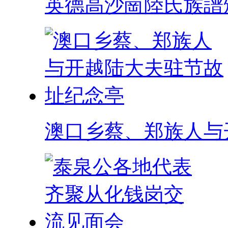
英德高沙崗陸氏族譜
澳口乡蔡、郑族人与