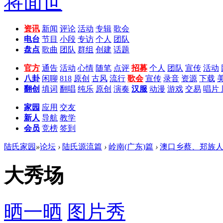
资讯
新闻
评论
活动
专辑
歌会
电台
节目
小段
专访
个人
团队
盘点
歌曲
团队
群组
创建
话题
官方
通告
活动
心情
随笔
点评
招募
个人
团队
宣传
活动
八卦
闲聊
818
原创
古风
流行
歌会
宣传
录音
资源
下载
翻创
填词
翻唱
纯乐
原创
演奏
汉服
动漫
游戏
交易
唱片
家园
应用
交友
新人
导航
教学
会员
竞榜
签到
陆氏家园
»
论坛
›
陆氏源流篇
›
岭南(广东)篇
›
澳口乡蔡、郑族
大秀场
晒一晒
图片秀