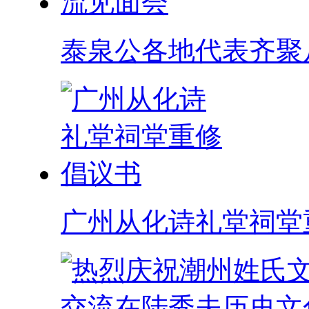
泰泉公各地代表齐聚
广州从化诗礼堂祠堂