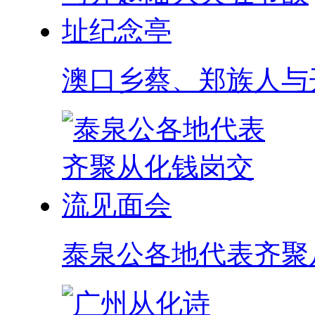
澳口乡蔡、郑族人与
泰泉公各地代表齐聚