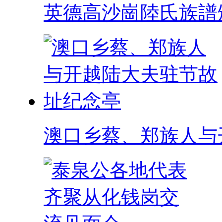
英德高沙崗陸氏族譜
澳口乡蔡、郑族人与