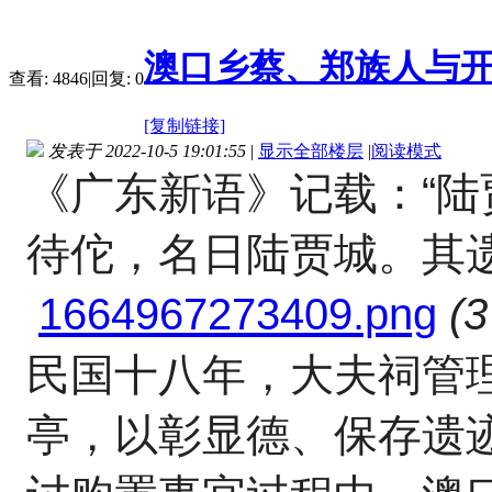
澳口乡蔡、郑族人与
查看:
4846
|
回复:
0
[复制链接]
发表于 2022-10-5 19:01:55
|
显示全部楼层
|
阅读模式
《广东新语》记载：
“
待佗，名日陆贾城。其
1664967273409.png
(
民国十八年，大夫祠管
亭，以彰显德、保存遗