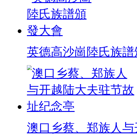
英德高沙崗陸氏族譜
澳口乡蔡、郑族人与