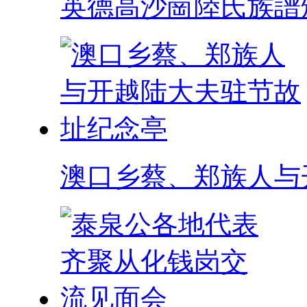
英德高沙崗陸氏族譜
澳口乡蔡、郑族人与