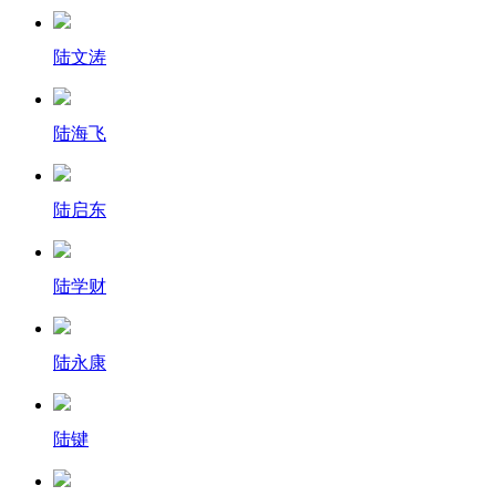
陆文涛
陆海飞
陆启东
陆学财
陆永康
陆键