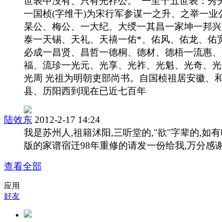
世表中没有、只有光祚公。 一至十五世表：秀
一国桢(字维干)为宋行军参谋一之升、之举一业
杲公、梅公、一大纪、大绶一其昌一家坤一邦兴
泰一天锡、天礼、天禧一佑*、佑风、佑龙、佑
必成一昌贤、昌哲一德桐、德材、德梧一流惠、
福、流珍一光元、光享、光祚、光魁、光奇、光
光周 光祖为明朝吏部尚书。自国桢祖居安徽、
县、历阳西到现在已近七百年
陆效东
2012-2-17 14:24
我是苏州人,祖籍沭阳,三听堂的,"欲"字辈的,如
版的家谱宿迁98年重修的请发一份给我,万分感谢
查看全部
应用
好友