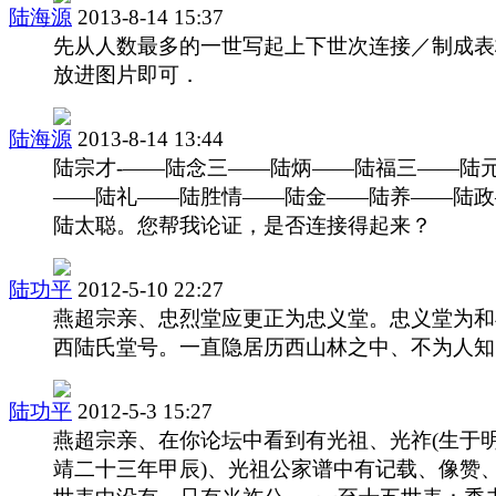
陆海源
2013-8-14 15:37
先从人数最多的一世写起上下世次连接／制成表
放进图片即可．
陆海源
2013-8-14 13:44
陆宗才-——陆念三——陆炳——陆福三——陆
——陆礼——陆胜情——陆金——陆养——陆政
陆太聪。您帮我论证，是否连接得起来？
陆功平
2012-5-10 22:27
燕超宗亲、忠烈堂应更正为忠义堂。忠义堂为和
西陆氏堂号。一直隐居历西山林之中、不为人知
陆功平
2012-5-3 15:27
燕超宗亲、在你论坛中看到有光祖、光祚(生于
靖二十三年甲辰)、光祖公家谱中有记载、像赞