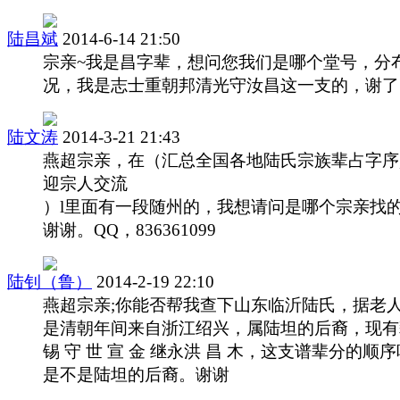
陆昌斌
2014-6-14 21:50
宗亲~我是昌字辈，想问您我们是哪个堂号，分
况，我是志士重朝邦清光守汝昌这一支的，谢了
陆文涛
2014-3-21 21:43
燕超宗亲，在（汇总全国各地陆氏宗族辈占字序
迎宗人交流
）l里面有一段随州的，我想请问是哪个宗亲找
谢谢。QQ，836361099
陆钊（鲁）
2014-2-19 22:10
燕超宗亲;你能否帮我查下山东临沂陆氏，据老
是清朝年间来自浙江绍兴，属陆坦的后裔，现有
锡 守 世 宣 金 继永洪 昌 木，这支谱辈分的顺
是不是陆坦的后裔。谢谢