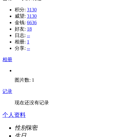
积分:
3130
威望:
3130
金钱:
6636
好友:
18
日志:
--
相册:
1
分享:
--
相册
图片数: 1
记录
现在还没有记录
个人资料
性别
保密
生日