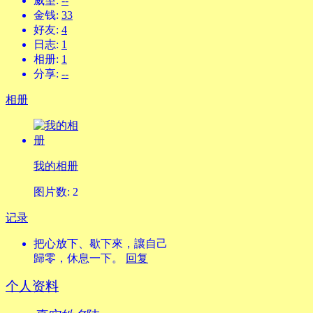
威望:
--
金钱:
33
好友:
4
日志:
1
相册:
1
分享:
--
相册
我的相册
图片数: 2
记录
把心放下、歇下來，讓自己
歸零，休息一下。
回复
个人资料